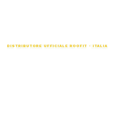
DISTRIBUTORE UFFICIALE ROOFIT · ITALIA
I tetti solari non
sono mai stati così
belli.
Argo Techne porta in Italia la tecnologia
Roofit: coperture fotovoltaiche integrate
che non si vedono, ma che producono
energia ogni giorno. Fornitura,