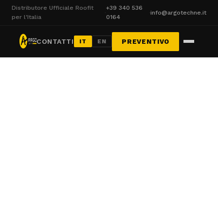
Distributore Ufficiale Roofit
+39 340 536
·
·
info@argotechne.it
per l'Italia
0164
CONTATTI
PREVENTIVO
IT
EN